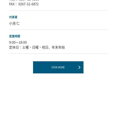
会社概要
Company
名称
株式会社JIN
所在地
〒389-0115
長野県北佐久郡軽井沢町追分1372-6
OWLショールーム
電話番号
TEL： 0267-31-6869
FAX： 0267-31-6872
代表者
小池 仁
営業時間