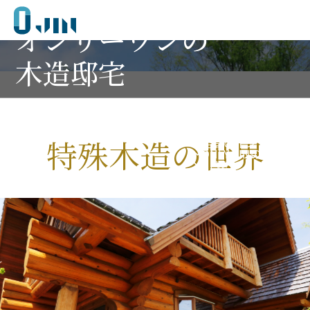
贅沢で大迫力
JIN
オンリーワンの
木造邸宅
特殊木造の世界
特殊木造の世界
至高のインテリア
ONLY JINのあゆみ
NEWS
会社概要