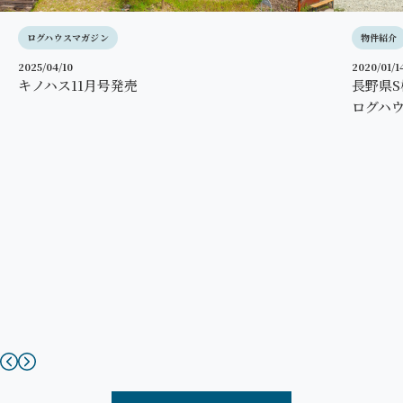
スタッフBlog
ログハウスマガジン
物件紹介
2025/04/10
2020/01/1
キノハス11月号発売
長野県
ログハ